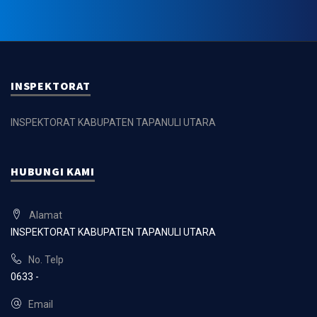
INSPEKTORAT
INSPEKTORAT KABUPATEN TAPANULI UTARA
HUBUNGI KAMI
Alamat
INSPEKTORAT KABUPATEN TAPANULI UTARA
No. Telp
0633 -
Email