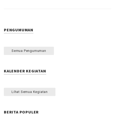
PENGUMUMAN
Semua Pengumuman
KALENDER KEGIATAN
Lihat Semua Kegiatan
BERITA POPULER