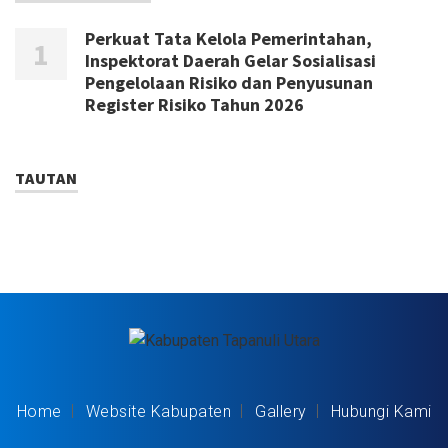
Perkuat Tata Kelola Pemerintahan,
Inspektorat Daerah Gelar Sosialisasi
Pengelolaan Risiko dan Penyusunan
Register Risiko Tahun 2026
TAUTAN
Home
Website Kabupaten
Gallery
Hubungi Kami