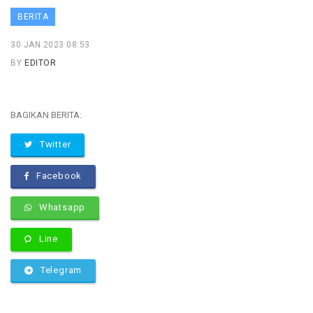
BERITA
30 JAN 2023 08:53
BY
EDITOR
BAGIKAN BERITA:
Twitter
Facebook
Whatsapp
Line
Telegram